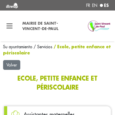
ES
FR
EN
MAIRIE DE SAINT-
VINCENT-DE-PAUL
/ Ecole, petite enfance et
Su ayuntamiento
/
Servicios
périscolaire
Volver
ECOLE, PETITE ENFANCE ET
PÉRISCOLAIRE
Assistantes maternelles