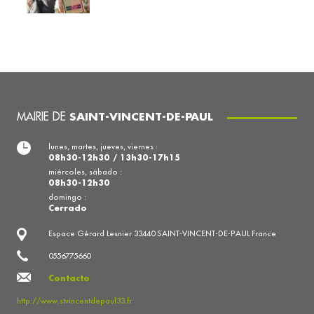
MAIRIE DE
SAINT-VINCENT-DE-PAUL
lunes, martes, jueves, viernes :
08h30-12h30 / 13h30-17h15
miércoles, sábado :
08h30-12h30
domingo :
Cerrado
Espace Gérard Lesnier 33440 SAINT-VINCENT-DE-PAUL France
0556775660
Contacto
http://www.stvincentdepaul33.fr