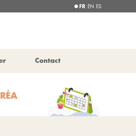
FR
EN
ES
er
Contact
CRÉA