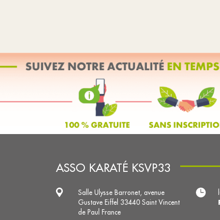
ASSO KARATÉ KSVP33
Salle Ulysse Barronet, avenue
Gustave Eiffel 33440 Saint Vincent
de Paul France