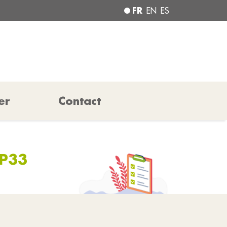
FR
EN
ES
er
Contact
P33