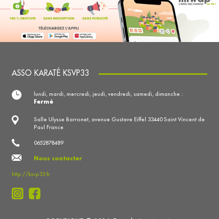
ASSO KARATÉ KSVP33
lundi, mardi, mercredi, jeudi, vendredi, samedi, dimanche :
Fermé
Salle Ulysse Barronet, avenue Gustave Eiffel 33440 Saint Vincent de
Paul France
0652878489
Nous contacter
http://ksvp33.fr