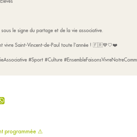
’Élèves
sous le signe du partage et de la vie associative.
t vivre Saint-Vincent-de-Paul toute l’année ! 🇫🇷💙🤍❤️
ieAssociative #Sport #Culture #EnsembleFaisonsVivreNotreCom
ant programmée ⚠️